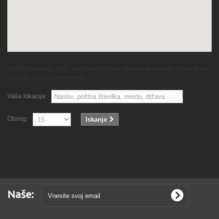
Vpišite lokacijo (npr. poštno številko, naslov, mesto ali državo) da
najdete najbližjo trgovino.
Vaša lokacija:
Obseg:
Iskanje
Naše: