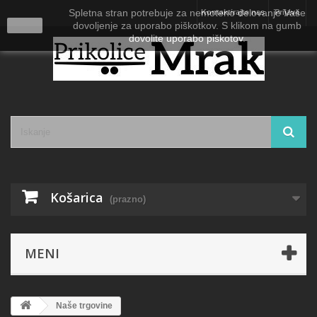
Spletna stran potrebuje za nemoteno delovanje Vaše
Kontaktirajte nas
Prijava
close
dovoljenje za uporabo piškotkov. S klikom na gumb
dovolite uporabo piškotov.
Košarica
(prazno)
MENI
Naše trgovine