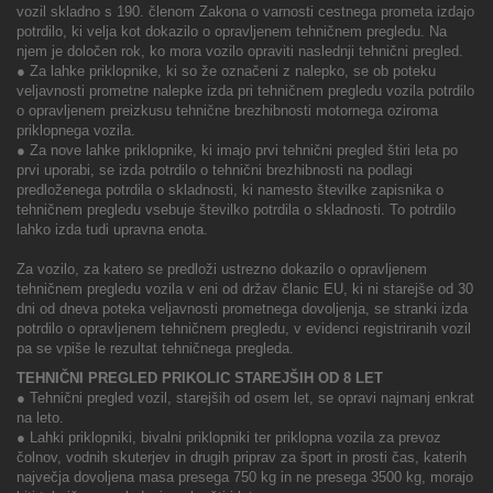
vozil skladno s 190. členom Zakona o varnosti cestnega prometa izdajo
potrdilo, ki velja kot dokazilo o opravljenem tehničnem pregledu. Na
njem je določen rok, ko mora vozilo opraviti naslednji tehnični pregled.
● Za lahke priklopnike, ki so že označeni z nalepko, se ob poteku
veljavnosti prometne nalepke izda pri tehničnem pregledu vozila potrdilo
o opravljenem preizkusu tehnične brezhibnosti motornega oziroma
priklopnega vozila.
● Za nove lahke priklopnike, ki imajo prvi tehnični pregled štiri leta po
prvi uporabi, se izda potrdilo o tehnični brezhibnosti na podlagi
predloženega potrdila o skladnosti, ki namesto številke zapisnika o
tehničnem pregledu vsebuje številko potrdila o skladnosti. To potrdilo
lahko izda tudi upravna enota.
Za vozilo, za katero se predloži ustrezno dokazilo o opravljenem
tehničnem pregledu vozila v eni od držav članic EU, ki ni starejše od 30
dni od dneva poteka veljavnosti prometnega dovoljenja, se stranki izda
potrdilo o opravljenem tehničnem pregledu, v evidenci registriranih vozil
pa se vpiše le rezultat tehničnega pregleda.
TEHNIČNI PREGLED PRIKOLIC STAREJŠIH OD 8 LET
● Tehnični pregled vozil, starejših od osem let, se opravi najmanj enkrat
na leto.
● Lahki priklopniki, bivalni priklopniki ter priklopna vozila za prevoz
čolnov, vodnih skuterjev in drugih priprav za šport in prosti čas, katerih
največja dovoljena masa presega 750 kg in ne presega 3500 kg, morajo