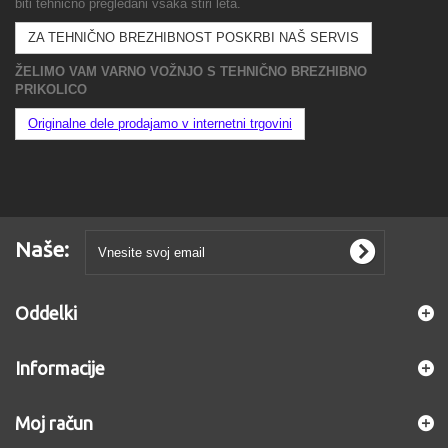
biti tehnično pregledani vsaka štiri leta.
ZA TEHNIČNO BREZHIBNOST POSKRBI NAŠ SERVIS
ŽELIMO VAM VARNO VOŽNJO S TEHNIČNO BREZHIBNO
PRIKOLICO
Originalne dele prodajamo v internetni trgovini
Naše:
Oddelki
Informacije
Moj račun