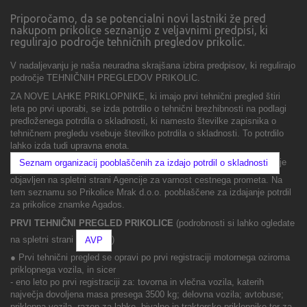
Priporočamo, da se potencialni novi lastniki že pred
nakupom prikolice seznanijo z veljavnimi predpisi, ki
regulirajo področje tehničnih pregledov prikolic.
V nadaljevanju je naša neuradna skrajšana izbira predpisov, ki regulirajo
področje TEHNIČNIH PREGLEDOV PRIKOLIC.
ZA NOVE LAHKE PRIKLOPNIKE, ki imajo prvi tehnični pregled štiri
leta po prvi uporabi, se izda potrdilo o tehnični brezhibnosti na podlagi
predloženega potrdila o skladnosti, ki namesto številke zapisnika o
tehničnem pregledu vsebuje številko potrdila o skladnosti. To potrdilo
lahko izda tudi upravna enota.
je
Seznam organizacij pooblaščenih za izdajo potrdil o skladnosti
objavljen na spletni strani Agencije za varnost cestnega prometa. Na
tem seznamu so Prikolice Mrak d.o.o. pooblaščene za izdajanje potrdil
za prikolice znamke Agados.
PRVI TEHNIČNI PREGLED PRIKOLICE
(podrobnosti si lahko ogledate
na spletni strani
)
AVP
● Prvi tehnični pregled se opravi po prvi registraciji motornega oziroma
priklopnega vozila, in sicer
- eno leto po prvi registraciji za: tovorna in vlečna vozila, katerih
največja dovoljena masa presega 3500 kg; delovna vozila; avtobuse;
priklopna vozila, razen za lahke, bivalne in traktorske priklopnike ter za