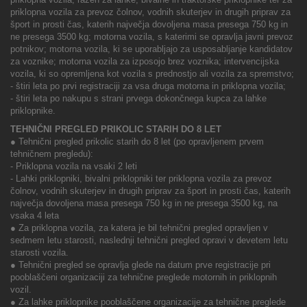
priklopna vozila za prevoz čolnov, vodnih skuterjev in drugih priprav za
šport in prosti čas, katerih največja dovoljena masa presega 750 kg in
ne presega 3500 kg; motorna vozila, s katerimi se opravlja javni prevoz
potnikov; motorna vozila, ki se uporabljajo za usposabljanje kandidatov
za voznike; motorna vozila za izposojo brez voznika; intervencijska
vozila, ki so opremljena kot vozila s prednostjo ali vozila za spremstvo;
- štiri leta po prvi registraciji za vsa druga motorna in priklopna vozila;
- štiri leta po nakupu s strani prvega dokončnega kupca za lahke
priklopnike.
TEHNIČNI PREGLED PRIKOLIC STARIH DO 8 LET
● Tehnični pregled prikolic starih do 8 let (po opravljenem prvem
tehničnem pregledu):
- Priklopna vozila na vsaki 2 leti
- Lahki priklopniki, bivalni priklopniki ter priklopna vozila za prevoz
čolnov, vodnih skuterjev in drugih priprav za šport in prosti čas, katerih
največja dovoljena masa presega 750 kg in ne presega 3500 kg, na
vsaka 4 leta
● Za priklopna vozila, za katera je bil tehnični pregled opravljen v
sedmem letu starosti, naslednji tehnični pregled opravi v devetem letu
starosti vozila.
● Tehnični pregled se opravlja glede na datum prve registracije pri
pooblaščeni organizaciji za tehnične preglede motornih in priklopnih
vozil.
● Za lahke priklopnike pooblaščene organizacije za tehnične preglede