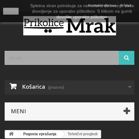
Spletna stran potrebuje za nemoteno delovanje Vaše
Kontaktirajte nas
Prijava
close
dovoljenje za uporabo piškotkov. S klikom na gumb
dovolite uporabo piškotov.
Košarica
(prazno)
MENI
Pogosta vprašanja
Tehnični pregledi