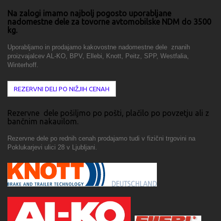
Na zalogi imamo najbolj pogosto uporabljane
nadomestne dele za tovorne avtomobilske NDM do 3500
kg.
Uporabljamo in prodajamo kakovostne nadomestne dele znanih
proizvajalcev AL-KO, BPV, Ellebi, Knott, Peitz, SPP, Westfalia,
Winterhoff.
REZERVNI DELI PO NIŽJIH CENAH
Rezervne dele pošiljmo po pošti, plačilo po povzetju ali z
bančnim nakauilom.
Rezervne dele po rednih cenah prodajamo tudi v fizični trgovini na
Poklukarjevi ulici 28 v Ljubljani.