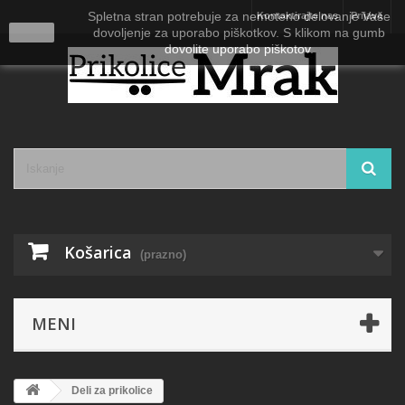
Spletna stran potrebuje za nemoteno delovanje Vaše
Kontaktirajte nas
Prijava
close
dovoljenje za uporabo piškotkov. S klikom na gumb
dovolite uporabo piškotov.
Košarica
(prazno)
MENI
Deli za prikolice