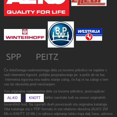
SPP PEITZ
Če določenega nadomestnega dela za tovorno prikolico ne najdete v
naši internetni trgovini, pošljite povpraševanje po e-pošti ali na fax.
Internetna trgovina ima realno stanje zalog, če kaj ni na zalogi o tem
vas bo obvestila pred naročanjem.
Vse originalne nadomestne dele za tovorne prikolice, proizvajalcev
in
lahko naročate tudi na osnovi originalnih
AL-KO
KNOTT
tovarniških kod. Na zgornjih dveh povezavah sta originalna kataloga.
Oba kataloga sta v PDF formatu in sta relativno obsežna (ALKO 150
Mb in KNOTT 10 Mb ) in njihovo odpiranje lahko traja dalj časa, odvisno