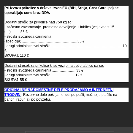
Pri izvozu prikolice v države izven EU (BiH, Srbija, Črna Gora ipd) se
uporabljajo cene brez DDV.
Dodatni stroški za prikolice nad 750 kg so:
- začasno zavarovanje+prometno dovoljenje + tablica (veljavnost 15
dni)...........58 €
- stroški izvoznega carinjenja
(špedicija)...............................................................33 €
- drugi administrativni stroški.................................................................................19
€
SKUPAJ: 110 €
Dodatni strošek za prikolice ki se vozijo na tretjo tablico pa so:
- stroški izvoznega carinjenja............................33 €
- drugi administrativni stroški............................12 €
SKUPAJ: 55 €
ORIGINALNE NADOMESTNE DELE PRODAJAMO V INTERNETNI
TRGOVINI
Rezervne dele pošiljamo tudi po pošti, možno je plačilo na
bančni račun ali po povzetju.