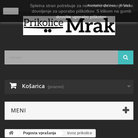
Spletna stran potrebuje za nemoteno delovanje Vaše
Kontaktirajte nas
Prijava
close
dovoljenje za uporabo piškotkov. S klikom na gumb
dovolite uporabo piškotov.
Košarica
(prazno)
MENI
Pogosta vprašanja
Izvoz prikolice